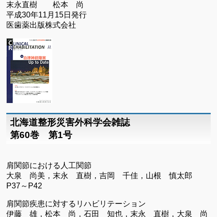
末永直樹 松本 尚
平成30年11月15日発行
医歯薬出版株式会社
北海道整形災害外科学会雑誌
第60巻 第1号
肩関節における人工関節
大泉 尚美，末永 直樹，吉岡 千佳，山根 慎太郎
P37～P42
肩関節疾患に対するリハビリテーション
伊藤 雄，松本 尚，石田 知也，末永 直樹，大泉 尚