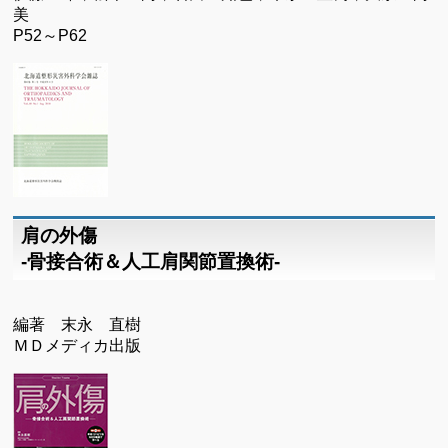
美
P52～P62
肩の外傷
-骨接合術＆人工肩関節置換術-
編著 末永 直樹
ＭＤメディカ出版