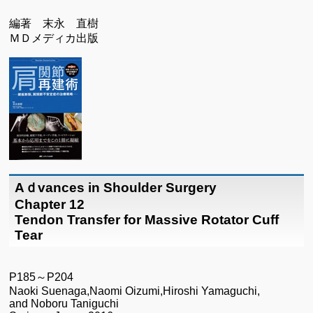
編著 末永 直樹
ＭＤメディカ出版
Aｄvances in Shoulder Surgery
Chapter 12
Tendon Transfer for Massive Rotator Cuff
Tear
P185～P204
Naoki Suenaga,Naomi Oizumi,Hiroshi Yamaguchi,
and Noboru Taniguchi