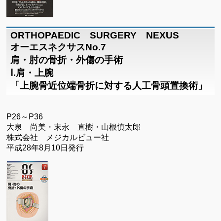
ORTHOPAEDIC SURGERY NEXUS
オーエスネクサスNo.7
肩・肘の骨折・外傷の手術
Ⅰ.肩・上腕
「上腕骨近位端骨折に対する人工骨頭置換術」
P26～P36
大泉 尚美・末永 直樹・山根慎太郎
株式会社 メジカルビュー社
平成28年8月10日発行