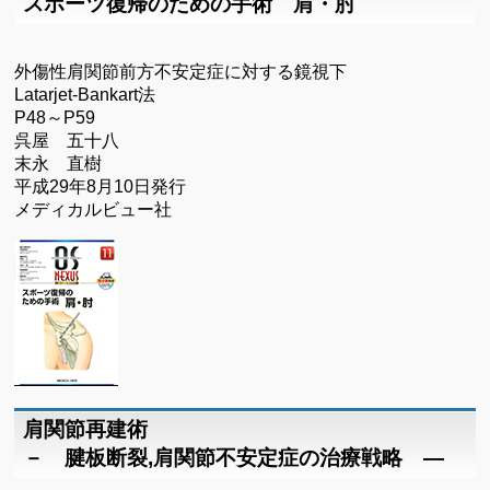
スポーツ復帰のための手術 肩・肘
外傷性肩関節前方不安定症に対する鏡視下
Latarjet-Bankart法
P48～P59
呉屋 五十八
末永 直樹
平成29年8月10日発行
メディカルビュー社
肩関節再建術
－ 腱板断裂,肩関節不安定症の治療戦略 ―