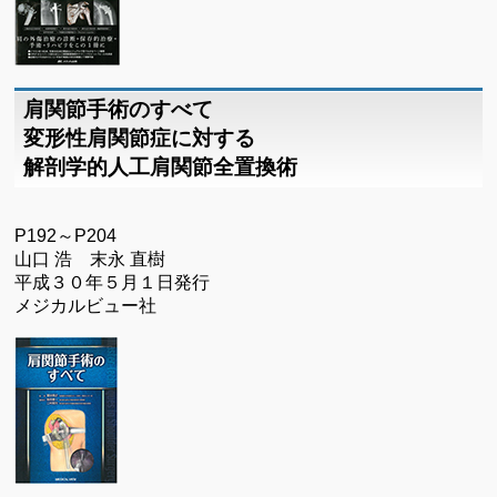
肩関節手術のすべて
変形性肩関節症に対する
解剖学的人工肩関節全置換術
P192～P204
山口 浩 末永 直樹
平成３０年５月１日発行
メジカルビュー社