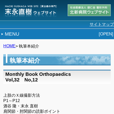
サイトマップ
MENU
HOME
> 執筆本紹介
執筆本紹介
Monthly Book Orthopaedics
Vol,32 No,12
上肢のＸ線撮影方法
P1～P12
酒谷 隆・末永 直樹
肩関節・肘関節の読影ポイント