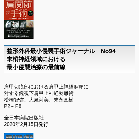
整形外科最小侵襲手術ジャーナル No94
末梢神経領域における
最小侵襲治療の最前線
肩甲切痕部における肩甲上神経麻痺に
対する鏡視下肩甲上神経剥離術
松橋智弥、大泉尚美、末永直樹
P2～P8
全日本病院出版社
2020年2月15日発行